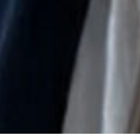
3/05/18
【卒業から卒業から10年後のリアル～大学卒業後あなたはいくらほしい？～】
3/05/18
【なぜ？モチベーションに差が生まれてしまうのか。～結果を出すリーダーが持つべきマインドセット～】